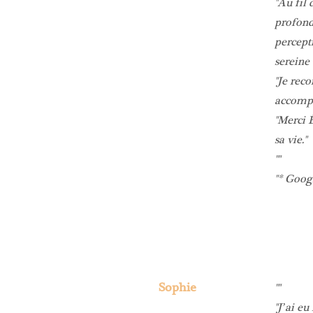
Au fil 
profond
percept
sereine
Je reco
accompa
Merci É
sa vie.
* Goog
Sophie
J’ai eu