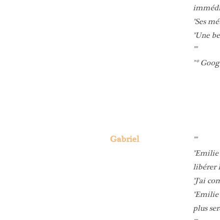
immédia
Ses mét
Une be
* Goog
Gabriel
Emilie 
libérer 
J'ai co
Emilie 
plus ser