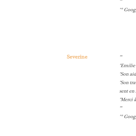
* Goog
Severine
Emilie 
Son ai
Son tra
sent en 
Merci à
* Goog