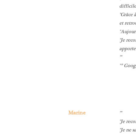
difficil
Grâce 
et retro
Aujourd
Je reco
apporte
* Goog
Marine
Je rec
Je ne s