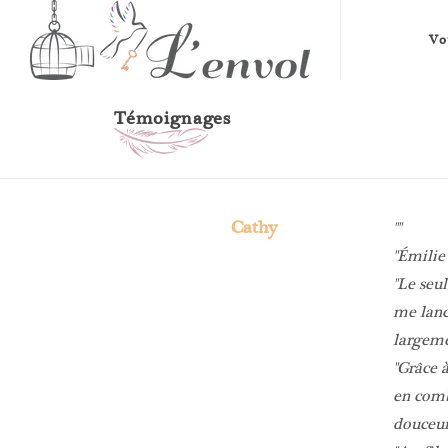
Vo
Témoignages
Cathy
Émilie
Le seul
me lanc
largeme
Grâce à
en comb
douceur