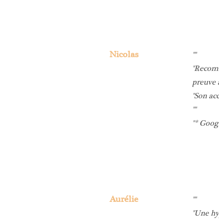
Nicolas
Recomma
preuve a
Son ac
* Goog
Aurélie
Une hyp