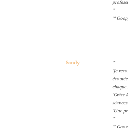
professi
* Goog
Sandy
Je reco
écoutée
chaque 
Grâce à
séances
Une pra
* Goog