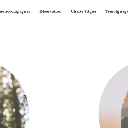
us accompagner
Réservation
Charte étique
Témoignag